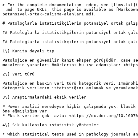
> For the complete documentation index, see [llms.txt](https://www.parapathology.com/llms.txt). Markdown versions of documentation pages are available by appending `.md` to page URLs; this page is available as [Markdown](https://www.parapathology.com/statistics-bioinformatics-and-pathology/patologlarla-istatistikcilerin-potansiyel-ortak-calisma-alanlari.md).

# Patologlarla istatistikçilerin potansiyel ortak çalışma alanları

## Patologlarla istatistikçilerin potansiyel ortak çalışma alanları

## Patologlarla istatistikçilerin potansiyel ortak çalışma alanları

1\) Kanıta dayalı tıp

Patolojide en güvenilir kanıt eksper görüşüdür, case series dir. Klasik randomize çift kör çalışma yok denecek kadar azdır. Hele meta analiz hemen hiç yok. Şu makalenin yazarları ömürlerini bu işe adamışlar: <https://doi.org/10.5858/arpa.2014-0106-RA>

2\) Veri türü

Patolojide en baskın veri türü kategorik veri. İmmünohistokimya gibi sık kullanılan yöntemlerin skorlanmasında ve cut-off belirlenmesinde ciddi sorunlar var. Kategorik verilerin istatistiğini anlamak ve yorumlamak gerçekten zor.

3\) Araştırmalardaki eksik veriler

* Power analizi neredeyse hiçbir çalışmada yok. klasik power analizi le ulaşılacak sayıda araştırma vakası bulmak da çok zor. Hakem zoruyla posthoc power yapıp başımı öne eğmişliğim var
* Eksik veriler çok fazla: <https://dx.doi.org/10.1007%2Fs00428-015-1762-3>

4\) Sık kullanılan istatistik yöntemler

* Which statistical tests used in pathology journals and which of those we think we know. Statistical literacy of pathologists:

<http://www.archivesofpathology.org/doi/10.5858/arpa.2016-0200-OA>

* Kavramlar bile farklı sensitivite, spesifisite <https://doi.org/10.1136/jclinpath-2014-202705>
* Belki de Bayes istatistiği bu branşa daha uygun.

5\) Yeni kuşak (Next generation) işler

* Genetik ve biyoinformatik verileri. Dendrogram, kümeleme gibi tuhaf analizler. Ve yine kategorik veriler.
* Yeni yeni dijital patoloji ve image analiz ile ortaya çıkan yöntemler

<https://dx.doi.org/10.1038%2Fncomms12474>

* Matematiksel patoloji <https://twitter.com/hashtag/mathpath>

6\) Aslında olmazsa olmaz temel analizler belli. Bunu bir paket haline getirmek lazım. Mesela R ya da python ile:

Statistical analysis of surgical pathology data using the R program

<https://www.ncbi.nlm.nih.gov/pubmed/22498578>

7\) Hazır bedava veri var, çalışacak kimse yok

* SEER
* TCGA

Bir de bunların üstüne patolojinin çoğu çalışmada altın standart olarak alındığını ekleyin.

"yerden göğe küp dizseler

birbirine bend etseler

aradan birin çekseler

seyreyle sen gümbürtüyü"

Genelde yapılan çalışmalar gözlemsel nitelikte. Maalesef henüz daha gözlem yapıp, "nerede tuhaflık/ gariplik var, ona biraz bakayım" deme aşamasındayız.

Ama bu gibi gözlem çalışmaları desteklenmiyor (ne proje için fon bulma sırasında ne de makale kabulü sırasında). Bu nedenle gözlemsel çalışmaları sanki çıkarımsal çalışma şeklinde sunmak gerekiyor. İlle de bir çapraz tablo, bir p değeri şart... Hipotez oluşturma çalışmalarını, hipotez test etme "imiş gibi" sunmak gerekiyor.

Halbuki bilimsel bilgiye ek katmak için önce güzelce gözlem yapıp, sorun ya da tuhaflığı bulup, kafayı buna takmak gerekiyor. Henüz bu aşamayı geçememiş bir araştırmacıya "hipotez test et" demek bence doğru değil.

Keşke hipotez oluşturma çalışmalarına fon ve yayın aşamasında daha çok destek verilse 